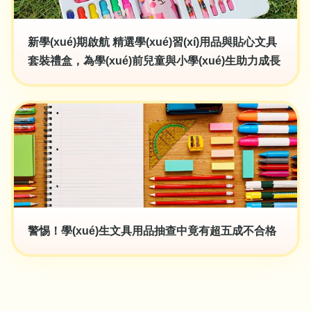
新學(xué)期啟航 精選學(xué)習(xí)用品與貼心文具
套裝禮盒，為學(xué)前兒童與小學(xué)生助力成長
警惕！學(xué)生文具用品抽查中竟有超五成不合格