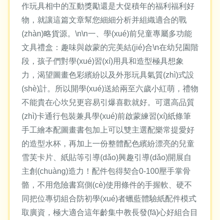
作玩具相中的互動獎勵還是大促積年的福利福利好
物，就讓這篇文章幫您細細分析并組織適合的戰
(zhàn)略貨源。\n\n一、學(xué)前兒童專屬多功能
文具禮盒：趣味與啟蒙的完美結(jié)合\n在幼兒園階
段，孩子們對學(xué)習(xí)用具和造型極具想象
力，渴望圖畫色彩繽紛以及外形玩具氣質(zhì)式設
(shè)計。所以開學(xué)送給兩至六歲小紅萌，禮物
不能貴在心坎兒更容易引爆喜歡就好。可選高品質
(zhì)卡通行包裝兼具學(xué)前啟蒙練習(xí)紙條筆
手工繪本配圖畫書包加上可以雙主選配樂常提愛好
的造型水杯，再加上一份整體配色繽紛漂亮的兒童
雪芙卡片、紙貼等引導(dǎo)興趣引導(dǎo)開展自
主創(chuàng)造力！配件包得契合0-100壓手掌骨
骼，不用危險書寫側(cè)使用條件的手握軟、硬不
同把位專切組合防初學(xué)者蠟藍體驗紙配件模式
取廣資，極大適合這年齡集中教長發(fā)心好組合目