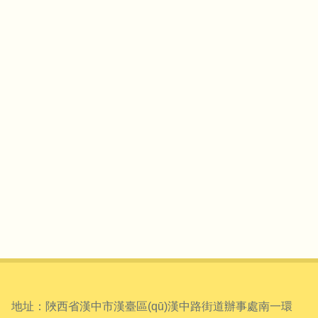
地址：陜西省漢中市漢臺區(qū)漢中路街道辦事處南一環