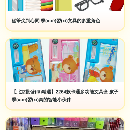
從筆尖到心間 學(xué)習(xí)文具的多重角色
【北京批發(fā)精選】2264款卡通多功能文具盒 孩子
學(xué)習(xí)桌的智能小伙伴