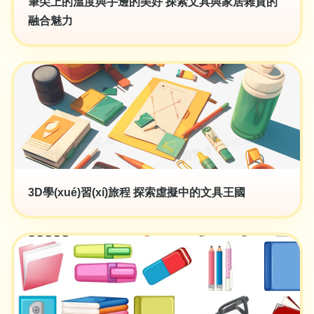
筆尖上的溫度與手邊的美好 探索文具與家居雜貨的
融合魅力
3D學(xué)習(xí)旅程 探索虛擬中的文具王國