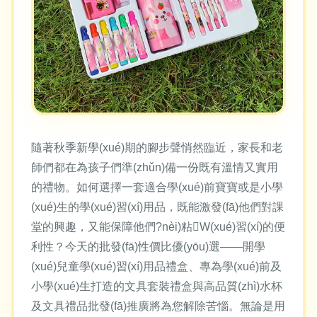
隨著秋季新學(xué)期的腳步聲悄然臨近，家長和老
師們都在為孩子們準(zhǔn)備一份既有溫情又實用
的禮物。如何選擇一套適合學(xué)前寶寶或是小學
(xué)生的學(xué)習(xí)用品，既能激發(fā)他們對課
堂的興趣，又能保障他們?nèi)粘W(xué)習(xí)的便
利性？今天的批發(fā)性價比優(yōu)選——開學
(xué)兒童學(xué)習(xí)用品禮盒、專為學(xué)前及
小學(xué)生打造的文具套裝禮盒與高品質(zhì)水杯
及文具禮品批發(fā)推廣將為您解除苦惱。無論是用