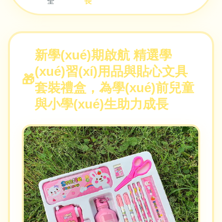
全
長
新學(xué)期啟航 精選學
(xué)習(xí)用品與貼心文具
套裝禮盒，為學(xué)前兒童
與小學(xué)生助力成長